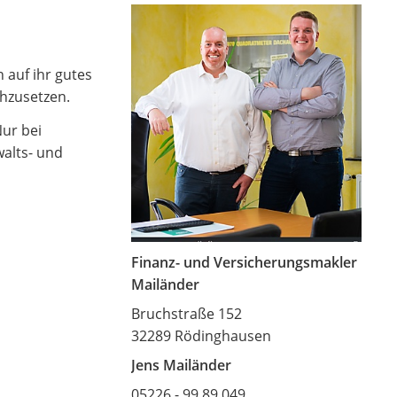
auf ihr gutes
chzusetzen.
Nur bei
alts- und
Finanz- und Versicherungsmakler
Mailänder
Bruchstraße 152
32289 Rödinghausen
Jens Mailänder
05226 - 99 89 049